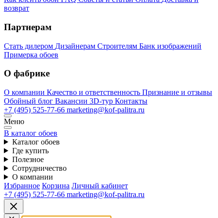
возврат
Партнерам
Стать дилером
Дизайнерам
Строителям
Банк изображений
Примерка обоев
О фабрике
О компании
Качество и ответственность
Признание и отзывы
Обойный блог
Вакансии
3D-тур
Контакты
+7 (495) 525-77-66
marketing@kof-palitra.ru
Меню
В каталог обоев
Каталог обоев
Где купить
Полезное
Сотрудничество
О компании
Избранное
Корзина
Личный кабинет
+7 (495) 525-77-66
marketing@kof-palitra.ru