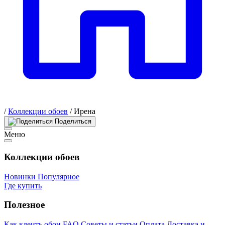
/
Коллекции обоев
/
Ирена
Поделиться
Меню
Коллекции обоев
Новинки
Популярное
Где купить
Полезное
Как клеить обои
FAQ
Советы и статьи
Оплата
Доставка и