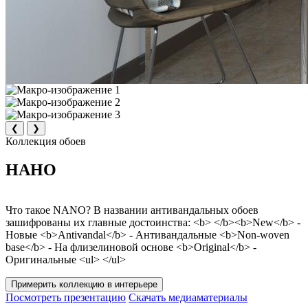
❮
❯
Коллекция обоев
НАНО
Что такое NANO? В названии антивандальных обоев
зашифрованы их главные достоинства: <b> </b><b>New</b> -
Новые <b>Antivandal</b> - Антивандальные <b>Non-woven
base</b> - На флизелиновой основе <b>Original</b> -
Оригинальные <ul> </ul>
Примерить коллекцию в интерьере
Посмотреть презентацию
Скачать медиаматериалы