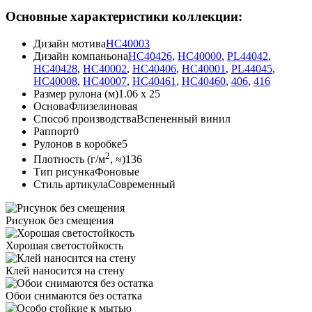
Основные характеристики коллекции:
Дизайн мотива
HC40003
Дизайн компаньона
HC40426
,
HC40000
,
PL44042
,
HC40428
,
HC40002
,
HC40406
,
HC40001
,
PL44045
,
HC40008
,
HC40007
,
HC40461
,
HC40460
,
406
,
416
Размер рулона (м)
1.06 x 25
Основа
Флизелиновая
Способ производства
Вспененный винил
Раппорт
0
Рулонов в коробке
5
2
Плотность (г/м
, ≈)
136
Тип рисунка
Фоновые
Стиль артикула
Современный
Рисунок
без смещения
Хорошая
светостойкость
Клей наносится
на стену
Обои снимаются
без остатка