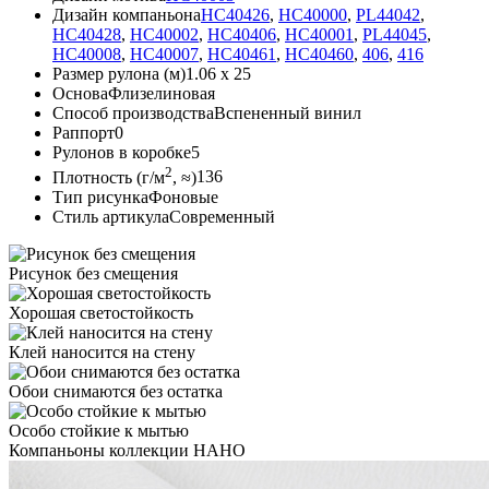
Дизайн компаньона
HC40426
,
HC40000
,
PL44042
,
HC40428
,
HC40002
,
HC40406
,
HC40001
,
PL44045
,
HC40008
,
HC40007
,
HC40461
,
HC40460
,
406
,
416
Размер рулона (м)
1.06 x 25
Основа
Флизелиновая
Способ производства
Вспененный винил
Раппорт
0
Рулонов в коробке
5
2
Плотность (г/м
, ≈)
136
Тип рисунка
Фоновые
Стиль артикула
Современный
Рисунок
без смещения
Хорошая
светостойкость
Клей наносится
на стену
Обои снимаются
без остатка
Особо стойкие
к мытью
Компаньоны коллекции
НАНО