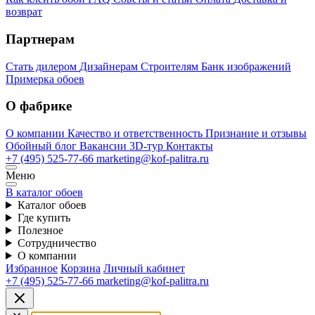
возврат
Партнерам
Стать дилером
Дизайнерам
Строителям
Банк изображений
Примерка обоев
О фабрике
О компании
Качество и ответственность
Признание и отзывы
Обойный блог
Вакансии
3D-тур
Контакты
+7 (495) 525-77-66
marketing@kof-palitra.ru
Меню
В каталог обоев
Каталог обоев
Где купить
Полезное
Сотрудничество
О компании
Избранное
Корзина
Личный кабинет
+7 (495) 525-77-66
marketing@kof-palitra.ru