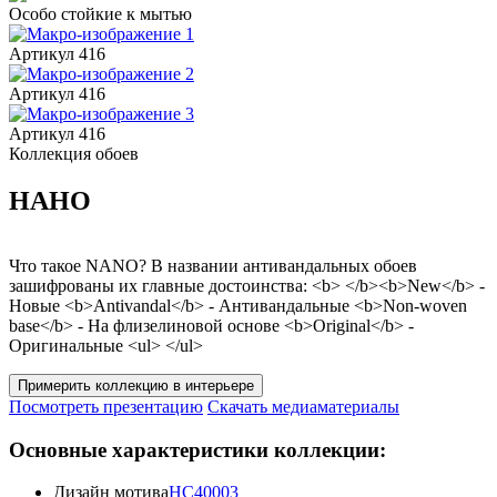
Особо стойкие
к мытью
Артикул 416
Артикул 416
Артикул 416
Коллекция обоев
НАНО
Что такое NANO? В названии антивандальных обоев
зашифрованы их главные достоинства: <b> </b><b>New</b> -
Новые <b>Antivandal</b> - Антивандальные <b>Non-woven
base</b> - На флизелиновой основе <b>Original</b> -
Оригинальные <ul> </ul>
Примерить коллекцию в интерьере
Посмотреть презентацию
Скачать медиаматериалы
Основные характеристики коллекции:
Дизайн мотива
HC40003