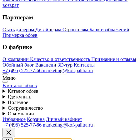
возврат
Партнерам
Стать дилером
Дизайнерам
Строителям
Банк изображений
Примерка обоев
О фабрике
О компании
Качество и ответственность
Признание и отзывы
Обойный блог
Вакансии
3D-тур
Контакты
+7 (495) 525-77-66
marketing@kof-palitra.ru
Меню
В каталог обоев
Каталог обоев
Где купить
Полезное
Сотрудничество
О компании
Избранное
Корзина
Личный кабинет
+7 (495) 525-77-66
marketing@kof-palitra.ru