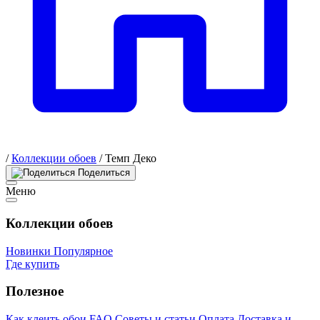
/
Коллекции обоев
/
Темп Деко
Поделиться
Меню
Коллекции обоев
Новинки
Популярное
Где купить
Полезное
Как клеить обои
FAQ
Советы и статьи
Оплата
Доставка и