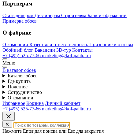
Партнерам
Стать дилером
Дизайнерам
Строителям
Банк изображений
Примерка обоев
О фабрике
О компании
Качество и ответственность
Признание и отзывы
Обойный блог
Вакансии
3D-тур
Контакты
+7 (495) 525-77-66
marketing@kof-palitra.ru
Меню
В каталог обоев
Каталог обоев
Где купить
Полезное
Сотрудничество
О компании
Избранное
Корзина
Личный кабинет
+7 (495) 525-77-66
marketing@kof-palitra.ru
Нажмите Enter для поиска или Esc для закрытия