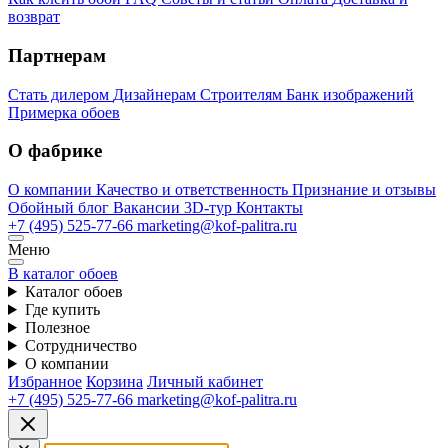
возврат
Партнерам
Стать дилером
Дизайнерам
Строителям
Банк изображений
Примерка обоев
О фабрике
О компании
Качество и ответственность
Признание и отзывы
Обойный блог
Вакансии
3D-тур
Контакты
+7 (495) 525-77-66
marketing@kof-palitra.ru
Меню
В каталог обоев
Каталог обоев
Где купить
Полезное
Сотрудничество
О компании
Избранное
Корзина
Личный кабинет
+7 (495) 525-77-66
marketing@kof-palitra.ru