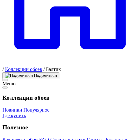
/
Коллекции обоев
/
Балтик
Поделиться
Меню
Коллекции обоев
Новинки
Популярное
Где купить
Полезное
Как клеить обои
FAQ
Советы и статьи
Оплата
Доставка и