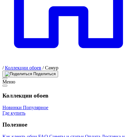
/
Коллекции обоев
/
Самур
Поделиться
Меню
Коллекции обоев
Новинки
Популярное
Где купить
Полезное
Как клеить обои
FAQ
Советы и статьи
Оплата
Доставка и