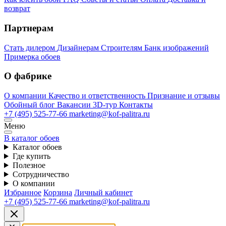
возврат
Партнерам
Стать дилером
Дизайнерам
Строителям
Банк изображений
Примерка обоев
О фабрике
О компании
Качество и ответственность
Признание и отзывы
Обойный блог
Вакансии
3D-тур
Контакты
+7 (495) 525-77-66
marketing@kof-palitra.ru
Меню
В каталог обоев
Каталог обоев
Где купить
Полезное
Сотрудничество
О компании
Избранное
Корзина
Личный кабинет
+7 (495) 525-77-66
marketing@kof-palitra.ru