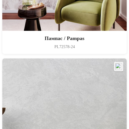
Пампас / Pampas
PL72578-24