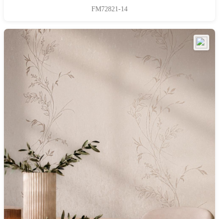
FM72821-14