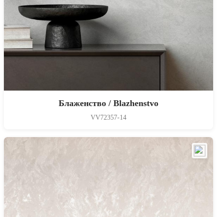
Блаженство / Blazhenstvo
VV72357-14