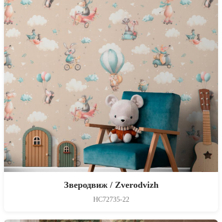
Зверодвиж / Zverodvizh
HC72735-22