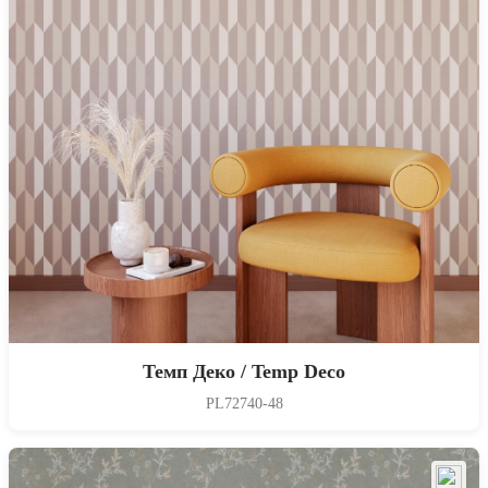
Темп Деко / Temp Deco
PL72740-48