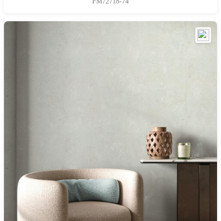
FM72718-74