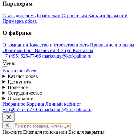
Партнерам
Стать дилером
Дизайнерам
Строителям
Банк изображений
Примерка обоев
О фабрике
О компании
Качество и ответственность
Признание и отзывы
Обойный блог
Вакансии
3D-тур
Контакты
+7 (495) 525-77-66
marketing@kof-palitra.ru
Меню
В каталог обоев
Каталог обоев
Где купить
Полезное
Сотрудничество
О компании
Избранное
Корзина
Личный кабинет
+7 (495) 525-77-66
marketing@kof-palitra.ru
Нажмите Enter для поиска или Esc для закрытия