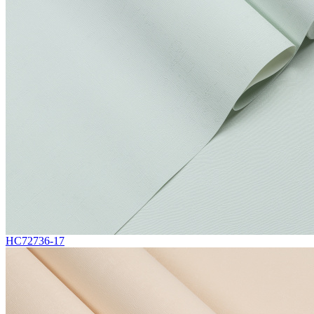
HC72736-17