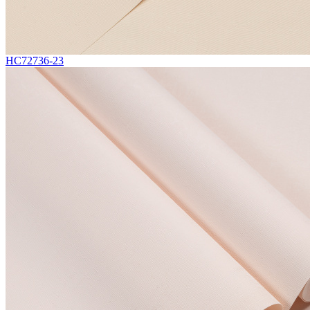
HC72736-23