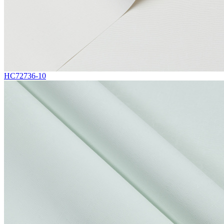
HC72736-10