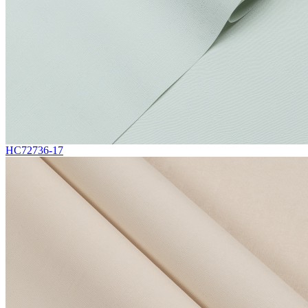
HC72736-17