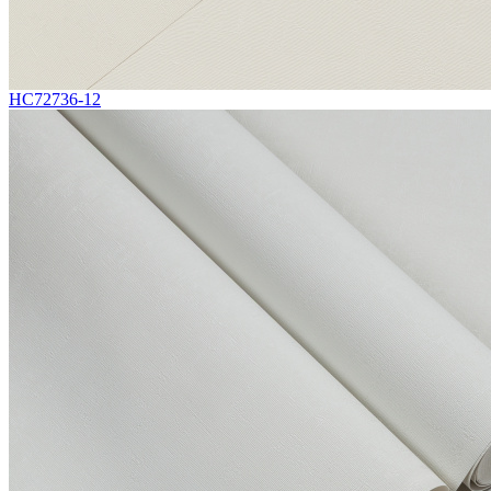
HC72736-12