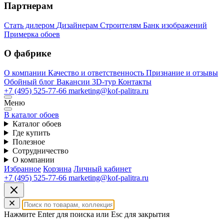
Партнерам
Стать дилером
Дизайнерам
Строителям
Банк изображений
Примерка обоев
О фабрике
О компании
Качество и ответственность
Признание и отзывы
Обойный блог
Вакансии
3D-тур
Контакты
+7 (495) 525-77-66
marketing@kof-palitra.ru
Меню
В каталог обоев
Каталог обоев
Где купить
Полезное
Сотрудничество
О компании
Избранное
Корзина
Личный кабинет
+7 (495) 525-77-66
marketing@kof-palitra.ru
Нажмите Enter для поиска или Esc для закрытия